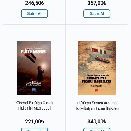
ÇERÇEVESİNDE
Küresel Analizlere
246,50₺
357,00₺
AVRUPA’DA HUKUKİ
GÜVENCE(SİZ)LİK VE
Satın Al
Satın Al
BUNA KARŞI PATRONATİ
MODELİ Polonya ve
Kıbrıs’taki Göçlere Dönük
Güncel Bakışlar - Dünya
Göç Hareketleri Dizisi - 7
Küresel Bir Olgu Olarak
İki Dünya Savaşı Arasında
FİLİSTİN MESELESİ
Türk-İtalyan Ticari İlişkileri
221,00₺
340,00₺