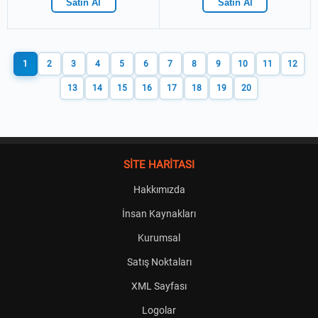
Satın Al
Satın Al
1
2
3
4
5
6
7
8
9
10
11
12
13
14
15
16
17
18
19
20
SİTE HARİTASI
Hakkımızda
İnsan Kaynakları
Kurumsal
Satış Noktaları
XML Sayfası
Logolar