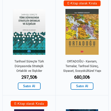
E-Kitap olarak Kirala
Tarihsel Süreçte Türk
ORTADOĞU - Kavram,
Dünyasında Stratejik
Temalar, Tarihsel Süreç,
Ortaklık ve İlişkiler
Siyaset, Sosyokültürel Yapı
ve Ekonomi
297,50₺
680,00₺
Satın Al
Satın Al
E-Kitap olarak Kirala