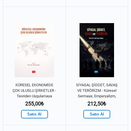
KÜRESEL EKONOMİDE
SİYASAL ŞİDDET, SAVAŞ
ÇOK ULUSLU ŞİRKETLER -
VE TERÖRİZM - Küresel
Teoriden Uygulamaya
Sermaye, Emperyalizm,
Sömürgecilik, Örgütler,
255,00₺
212,50₺
Sabotajlar, Suikastlar
Satın Al
Satın Al