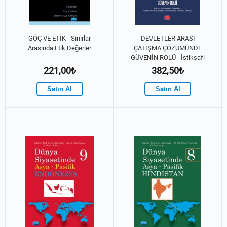
GÖÇ VE ETİK - Sınırlar
DEVLETLER ARASI
Arasında Etik Değerler
ÇATIŞMA ÇÖZÜMÜNDE
GÜVENİN ROLÜ - İstikşafi
Görüşmeler Süresince
221,00₺
382,50₺
Türkiye’nin Yunanistan’a
Yönelik Dış Politikası
Satın Al
Satın Al
Örneği