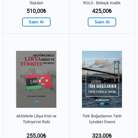
İlişkileri
ROLÜ - Birleşik Krallık
Örneğinde Bir Analiz
510,00₺
425,00₺
Satın Al
Satın Al
Aktörlerle Libya Krizi ve
Türk Boğazlarının Tarih
Türkiye’nin Rolü
İçindeki Önemi
255,00₺
323,00₺