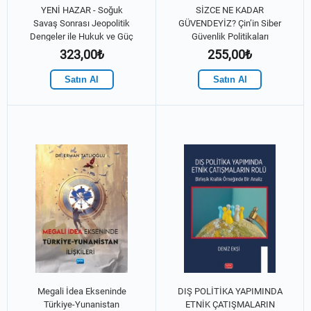
YENİ HAZAR - Soğuk
SİZCE NE KADAR
Savaş Sonrası Jeopolitik
GÜVENDEYİZ? Çin’in Siber
Dengeler ile Hukuk ve Güç
Güvenlik Politikaları
Mücadeleleri
323,00₺
255,00₺
Satın Al
Satın Al
Megali İdea Ekseninde
DIŞ POLİTİKA YAPIMINDA
Türkiye-Yunanistan
ETNİK ÇATIŞMALARIN