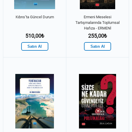
Kıbrıs’ta Güncel Durum
Ermeni Meselesi
Tartışmalarında Toplumsal
Hafıza - ERMENİ
DİASPORASI
510,00₺
255,00₺
Satın Al
Satın Al