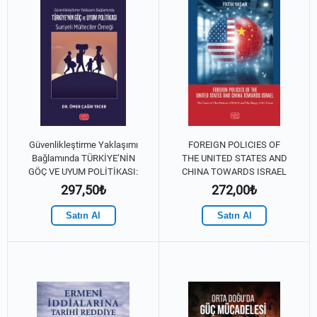
Güvenlikleştirme Yaklaşımı
FOREIGN POLICIES OF
Bağlamında TÜRKİYE’NİN
THE UNITED STATES AND
GÖÇ VE UYUM POLİTİKASI:
CHINA TOWARDS ISRAEL
Suriyeli Mülteciler Örneği
- The Cases of the Phalcon
297,50₺
272,00₺
AWACS and the Harpy Uav
Crises
Satın Al
Satın Al