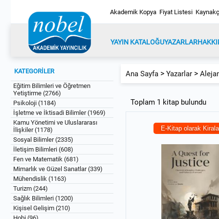
Akademik Kopya
Fiyat Listesi
Kaynakç
YAYIN KATALOĞU
YAZARLAR
HAKKI
KATEGORİLER
>
>
Ana Sayfa
Yazarlar
Aleja
Eğitim Bilimleri ve Öğretmen
Yetiştirme (2766)
Toplam 1 kitap bulundu
Psikoloji (1184)
İşletme ve İktisadi Bilimler (1969)
Kamu Yönetimi ve Uluslararası
E-Kitap olarak Kiral
İlişkiler (1178)
Sosyal Bilimler (2335)
İletişim Bilimleri (608)
Fen ve Matematik (681)
Mimarlık ve Güzel Sanatlar (339)
Mühendislik (1163)
Turizm (244)
Sağlık Bilimleri (1200)
Kişisel Gelişim (210)
Hobi (96)