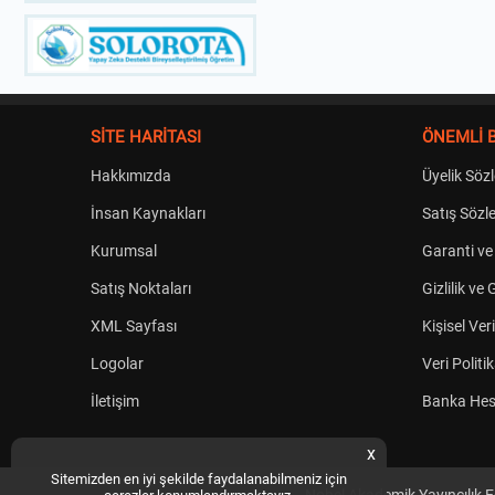
SİTE HARİTASI
ÖNEMLİ B
Hakkımızda
Üyelik Söz
İnsan Kaynakları
Satış Sözl
Kurumsal
Garanti ve
Satış Noktaları
Gizlilik ve
XML Sayfası
Kişisel Ve
Logolar
Veri Politi
İletişim
Banka Hes
x
Sitemizden en iyi şekilde faydalanabilmeniz için