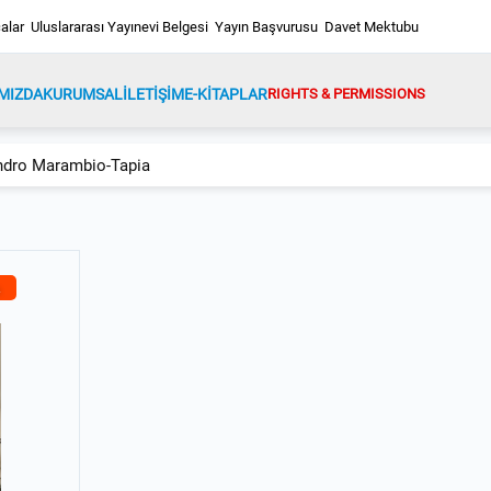
alar
Uluslararası Yayınevi Belgesi
Yayın Başvurusu
Davet Mektubu
MIZDA
KURUMSAL
İLETİŞİM
E-KİTAPLAR
RIGHTS & PERMISSIONS
ndro Marambio-Tapia
a