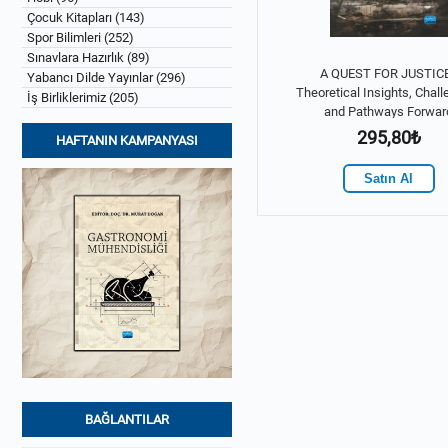
Çocuk Kitapları (143)
Spor Bilimleri (252)
Sınavlara Hazırlık (89)
A QUEST FOR JUSTICE
Yabancı Dilde Yayınlar (296)
Theoretical Insights, Chall
İş Birliklerimiz (205)
and Pathways Forwar
295,80₺
HAFTANIN KAMPANYASI
Satın Al
BAĞLANTILAR