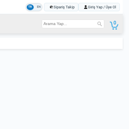
Sipariş Takip
Giriş Yap / Üye Ol
TR
EN
0