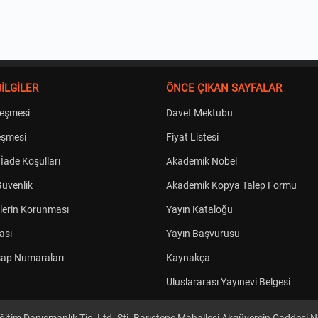
İLGİLER
ÖNCE ÇIKAN SAYFALAR
leşmesi
Davet Mektubu
eşmesi
Fiyat Listesi
 İade Koşulları
Akademik Nobel
 Güvenlik
Akademik Kopya Talep Formu
rilerin Korunması
Yayın Kataloğu
kası
Yayın Başvurusu
ap Numaraları
Kaynakça
Uluslararası Yayınevi Belgesi