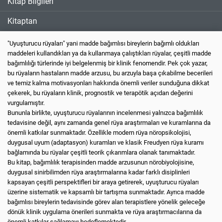
Kitap Bilgileri
Kitaptan
"Uyuşturucu rüyaları" yani madde bağımlısı bireylerin bağımlı oldukları
maddeleri kullandıkları ya da kullanmaya çalıştıkları rüyalar, çeşitli madde
bağımlılığı türlerinde iyi belgelenmiş bir klinik fenomendir. Pek çok yazar,
bu rüyaların hastaların madde arzusu, bu arzuyla başa çıkabilme becerileri
ve temiz kalma motivasyonları hakkında önemli veriler sunduğuna dikkat
çekerek, bu rüyaların klinik, prognostik ve terapötik açıdan değerini
vurgulamıştır.
Bununla birlikte, uyuşturucu rüyalarının incelenmesi yalnızca bağımlılık
tedavisine değil, aynı zamanda genel rüya araştırmaları ve kuramlarına da
önemli katkılar sunmaktadır. Özellikle modern rüya nöropsikolojisi,
duygusal uyum (adaptasyon) kuramları ve klasik Freudyen rüya kuramı
bağlamında bu rüyalar çeşitli teorik çıkarımlara olanak tanımaktadır.
Bu kitap, bağımlılık terapisinden madde arzusunun nörobiyolojisine,
duygusal sinirbilimden rüya araştırmalarına kadar farklı disiplinleri
kapsayan çeşitli perspektifleri bir araya getirerek, uyuşturucu rüyaları
üzerine sistematik ve kapsamlı bir tartışma sunmaktadır. Ayrıca madde
bağımlısı bireylerin tedavisinde görev alan terapistlere yönelik geleceğe
dönük klinik uygulama önerileri sunmakta ve rüya araştırmacılarına da
önemli katkılar sağlamayı hedeflemektedir.