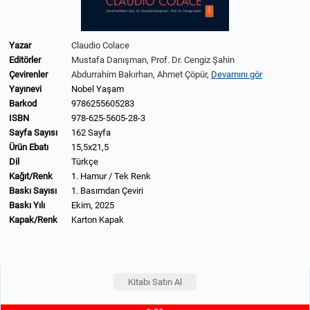
Yazar
Claudio Colace
Editörler
Mustafa Danışman,
Prof. Dr. Cengiz Şahin
Çevirenler
Abdurrahim Bakırhan,
Ahmet Çöpür,
Devamını gör
Yayınevi
Nobel Yaşam
Barkod
9786255605283
ISBN
978-625-5605-28-3
Sayfa Sayısı
162 Sayfa
Ürün Ebatı
15,5x21,5
Dil
Türkçe
Kağıt/Renk
1. Hamur / Tek Renk
Baskı Sayısı
1. Basımdan Çeviri
Baskı Yılı
Ekim, 2025
Kapak/Renk
Karton Kapak
Kitabı Satın Al