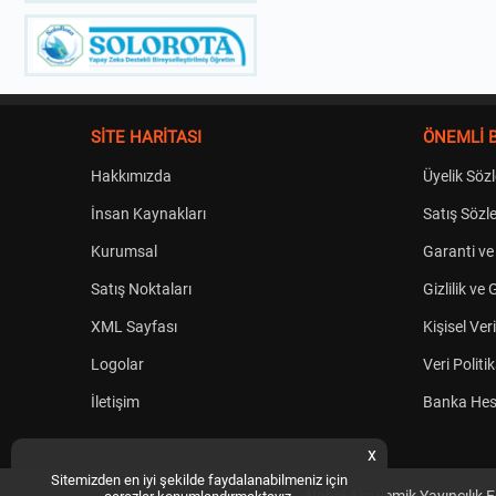
SİTE HARİTASI
ÖNEMLİ B
Hakkımızda
Üyelik Söz
İnsan Kaynakları
Satış Sözl
Kurumsal
Garanti ve
Satış Noktaları
Gizlilik ve
XML Sayfası
Kişisel Ve
Logolar
Veri Politi
İletişim
Banka Hes
x
Sitemizden en iyi şekilde faydalanabilmeniz için