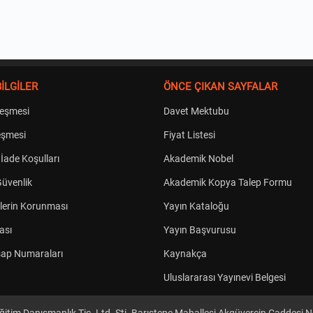
İLGİLER
ÖNCE ÇIKAN SAYFALAR
leşmesi
Davet Mektubu
eşmesi
Fiyat Listesi
 İade Koşulları
Akademik Nobel
 Güvenlik
Akademik Kopya Talep Formu
rilerin Korunması
Yayın Kataloğu
kası
Yayın Başvurusu
ap Numaraları
Kaynakça
Uluslararası Yayınevi Belgesi