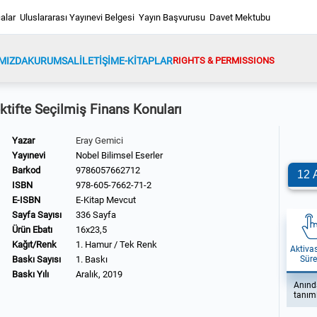
alar
Uluslararası Yayınevi Belgesi
Yayın Başvurusu
Davet Mektubu
MIZDA
KURUMSAL
İLETİŞİM
E-KİTAPLAR
RIGHTS & PERMISSIONS
ktifte Seçilmiş Finans Konuları
Yazar
Eray Gemici
Yayınevi
Nobel Bilimsel Eserler
Barkod
9786057662712
12 A
ISBN
978-605-7662-71-2
E-ISBN
E-Kitap Mevcut
Sayfa Sayısı
336 Sayfa
Ürün Ebatı
16x23,5
Kağıt/Renk
1. Hamur / Tek Renk
Aktiva
Baskı Sayısı
1. Baskı
Süre
Baskı Yılı
Aralık, 2019
Anında
tanım