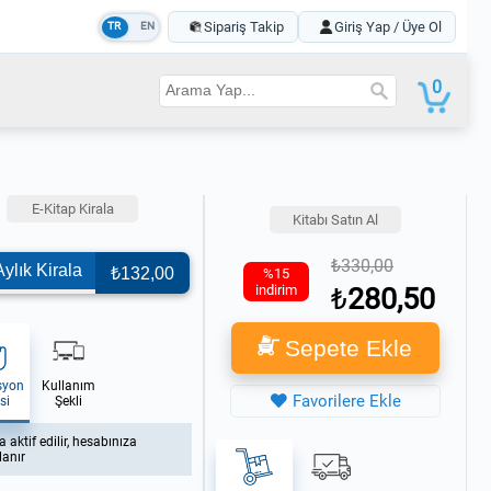
Sipariş Takip
Giriş Yap / Üye Ol
TR
EN
0
E-Kitap Kirala
Kitabı Satın Al
330,00
ylık Kirala
₺132,00
%15
indirim
280,50
Sepete Ekle
syon
Kullanım
Favorilere Ekle
si
Şekli
 aktif edilir, hesabınıza
lanır