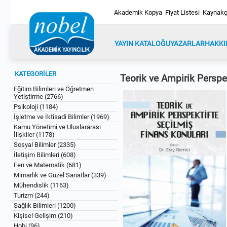
Akademik Kopya
Fiyat Listesi
Kaynakç
YAYIN KATALOĞU
YAZARLAR
HAKKI
KATEGORİLER
Teorik ve Ampirik Perspe
Eğitim Bilimleri ve Öğretmen
Yetiştirme (2766)
Psikoloji (1184)
İşletme ve İktisadi Bilimler (1969)
Kamu Yönetimi ve Uluslararası
İlişkiler (1178)
Sosyal Bilimler (2335)
İletişim Bilimleri (608)
Fen ve Matematik (681)
Mimarlık ve Güzel Sanatlar (339)
Mühendislik (1163)
Turizm (244)
Sağlık Bilimleri (1200)
Kişisel Gelişim (210)
Hobi (96)