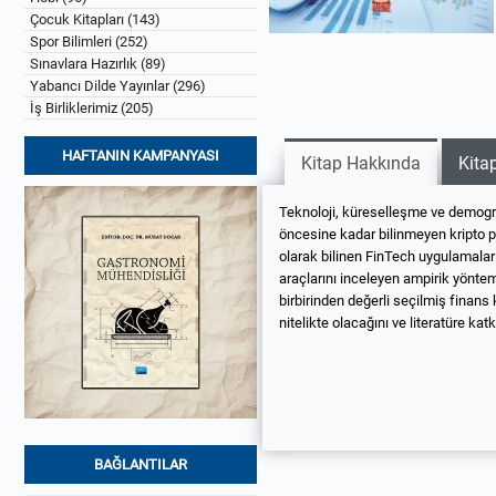
Çocuk Kitapları (143)
Spor Bilimleri (252)
Sınavlara Hazırlık (89)
Yabancı Dilde Yayınlar (296)
İş Birliklerimiz (205)
HAFTANIN KAMPANYASI
Kitap Hakkında
Kitap
Teknoloji, küreselleşme ve demograf
öncesine kadar bilinmeyen kripto pa
olarak bilinen FinTech uygulamaları
araçlarını inceleyen ampirik yönt
birbirinden değerli seçilmiş finans 
nitelikte olacağını ve literatüre k
BAĞLANTILAR