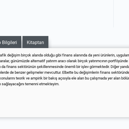
 Bilgileri
Kitaptan
ik değişim birçok alanda olduğu gibi finans alanında da yeni ürünlerin, uygulama
ralar, günümüzde alternatif yatırım aracı olarak birçok yatırımcının portföyünde 
 da finans sektörünün şekillenmesinde önemli bir işlev görmektedir. Diğer yandan,
emlerde de benzer gelişmeler mevcuttur. Elbette bu değişimlerin finans sektörü
konularını teorik ve ampirik bir bakış açısıyla ele alan bu çalışmada yer alan bölüm
atkı sağlayacağını temenni etmekteyim.