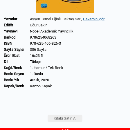
Yazarlar
Ayşen Temel Eğinli,
Bektaş Sarı,
Devamını gör
Editör
Uğur Bakır
Yayınevi
Nobel Akademik Yayıncılık
Barkod
9786254068263
ISBN
978-625-406-826-3
Sayfa Sayısı
306 Sayfa
Ürün Ebatı
16x23,5
Dil
Türkçe
Kağıt/Renk
1. Hamur / Tek Renk
Baskı Sayısı
1. Baskı
Baskı Yılı
Aralık, 2020
Kapak/Renk
Karton Kapak
Kitabı Satın Al