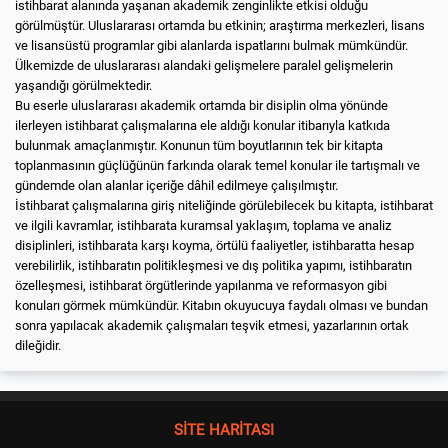
istihbarat alanında yaşanan akademik zenginlikte etkisi olduğu
görülmüştür. Uluslararası ortamda bu etkinin; araştırma merkezleri, lisans
ve lisansüstü programlar gibi alanlarda ispatlarını bulmak mümkündür.
Ülkemizde de uluslararası alandaki gelişmelere paralel gelişmelerin
yaşandığı görülmektedir.
Bu eserle uluslararası akademik ortamda bir disiplin olma yönünde
ilerleyen istihbarat çalışmalarına ele aldığı konular itibarıyla katkıda
bulunmak amaçlanmıştır. Konunun tüm boyutlarının tek bir kitapta
toplanmasının güçlüğünün farkında olarak temel konular ile tartışmalı ve
gündemde olan alanlar içeriğe dâhil edilmeye çalışılmıştır.
İstihbarat çalışmalarına giriş niteliğinde görülebilecek bu kitapta, istihbarat
ve ilgili kavramlar, istihbarata kuramsal yaklaşım, toplama ve analiz
disiplinleri, istihbarata karşı koyma, örtülü faaliyetler, istihbaratta hesap
verebilirlik, istihbaratın politikleşmesi ve dış politika yapımı, istihbaratın
özelleşmesi, istihbarat örgütlerinde yapılanma ve reformasyon gibi
konuları görmek mümkündür. Kitabın okuyucuya faydalı olması ve bundan
sonra yapılacak akademik çalışmaları teşvik etmesi, yazarlarının ortak
dileğidir.
SİTE HARİTASI