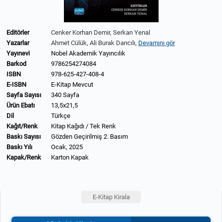
Editörler
Cenker Korhan Demir,
Serkan Yenal
Yazarlar
Ahmet Cülük,
Ali Burak Darıcılı,
Devamını gör
Yayınevi
Nobel Akademik Yayıncılık
Barkod
9786254274084
ISBN
978-625-427-408-4
E-ISBN
E-Kitap Mevcut
Sayfa Sayısı
340 Sayfa
Ürün Ebatı
13,5x21,5
Dil
Türkçe
Kağıt/Renk
Kitap Kağıdı / Tek Renk
Baskı Sayısı
Gözden Geçirilmiş 2. Basım
Baskı Yılı
Ocak, 2025
Kapak/Renk
Karton Kapak
E-Kitap Kirala