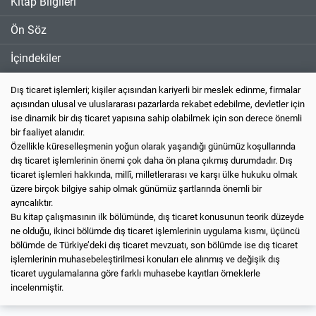
Kitap Bilgileri
Ön Söz
İçindekiler
Dış ticaret işlemleri; kişiler açısından kariyerli bir meslek edinme, firmalar
açısından ulusal ve uluslararası pazarlarda rekabet edebilme, devletler için
ise dinamik bir dış ticaret yapısına sahip olabilmek için son derece önemli
bir faaliyet alanıdır.
Özellikle küreselleşmenin yoğun olarak yaşandığı günümüz koşullarında
dış ticaret işlemlerinin önemi çok daha ön plana çıkmış durumdadır. Dış
ticaret işlemleri hakkında, millî, milletlerarası ve karşı ülke hukuku olmak
üzere birçok bilgiye sahip olmak günümüz şartlarında önemli bir
ayrıcalıktır.
Bu kitap çalışmasının ilk bölümünde, dış ticaret konusunun teorik düzeyde
ne olduğu, ikinci bölümde dış ticaret işlemlerinin uygulama kısmı, üçüncü
bölümde de Türkiye’deki dış ticaret mevzuatı, son bölümde ise dış ticaret
işlemlerinin muhasebeleştirilmesi konuları ele alınmış ve değişik dış
ticaret uygulamalarına göre farklı muhasebe kayıtları örneklerle
incelenmiştir.