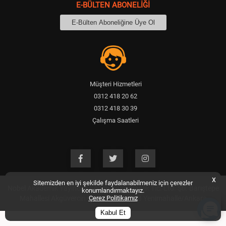
E-BÜLTEN ABONELİĞİ
Müşteri Hizmetleri
0312 418 20 62
0312 418 30 39
Çalışma Saatleri
09:00 - 18:30
x
Sitemizden en iyi şekilde faydalanabilmeniz için çerezler
Nobel Akademik Yayıncılık Eğitim Danışmanlık Tic. Ltd. Şti. Barıştepe
konumlandırmaktayız.
Mahallesi Akgüvercin Caddesi No: 17/B Yenimahalle/Ankara
Çerez Politikamız
Kabul Et